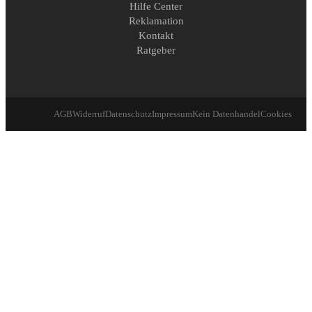
Hilfe Center
Reklamation
Kontakt
Ratgeber
AGB
Widerruf
Datenschutz
Impressum
Kein Datenhandel
Cookies