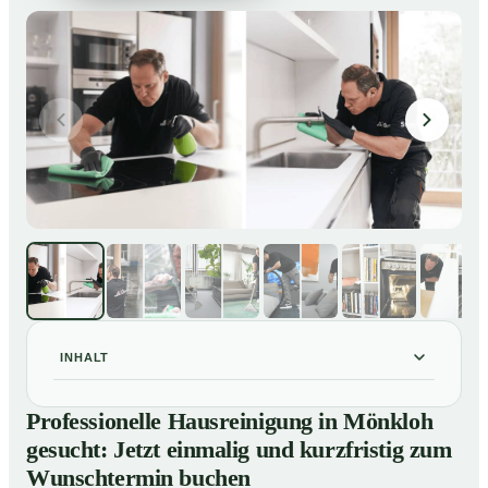
INHALT
Professionelle Hausreinigung in Mönkloh gesucht:
01
Professionelle Hausreinigung in Mönkloh
Jetzt einmalig und kurzfristig zum Wunschtermin
gesucht: Jetzt einmalig und kurzfristig zum
buchen
Wunschtermin buchen
So läuft eine professionelle Hausreinigung in Mönkloh