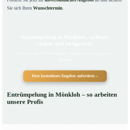
Sie sich Ihren
Wunschtermin
.
Entrümpelung in Mönkloh – schnell,
sauber und fachgerecht
Frei von allem Überflüssigen – fachgerecht entrümpelt in
Mönkloh
Jetzt kostenloses Angebot anfordern
→
Entrümpelung in Mönkloh – so arbeiten
unsere Profis