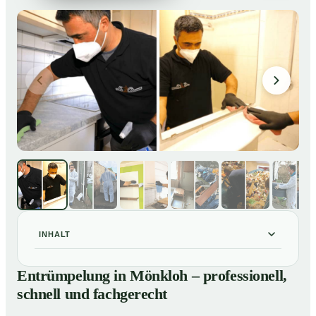
INHALT
Entrümpelung in Mönkloh – professionell, schnell und
01
Entrümpelung in Mönkloh – professionell,
fachgerecht
schnell und fachgerecht
Unsere Leistungen im Überblick
02