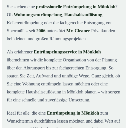
Was kostet eine Entrümpelung in Mönkloh?
03
Sie suchen eine
professionelle Entrümpelung in Mönkloh
?
Ob
Wohnungsentrümpelung
,
Haushaltsauflösung
,
Warum Mr. Cleaner in Mönkloh?
04
Kellerentrümpelung oder die fachgerechte Entsorgung von
Typische Anlässe für eine Entrümpelung
05
Sperrmüll – seit
2006
unterstützt
Mr. Cleaner
Privatkunden
Entrümpelung in Mönkloh & Umgebung
06
bei kleinen und großen Räumungsprojekten.
Jetzt Angebot einholen
07
Als erfahrener
Entrümpelungsservice in Mönkloh
Entrümpelung in Mönkloh – so arbeiten unsere Profis
08
übernehmen wir die komplette Organisation von der Planung
über den Abtransport bis zur fachgerechten Entsorgung. So
sparen Sie Zeit, Aufwand und unnötige Wege. Ganz gleich, ob
Sie eine Wohnung entrümpeln lassen möchten oder eine
komplette Haushaltsauflösung in Mönkloh planen – wir sorgen
für eine schnelle und zuverlässige Umsetzung.
Ideal für alle, die eine
Entrümpelung in Mönkloh
zum
Wunschtermin durchführen lassen möchten und dabei Wert auf