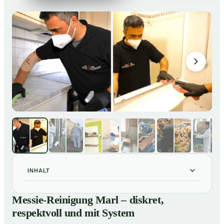
INHALT
Messie-Reinigung Marl – diskret, respektvoll und mit
01
Messie-Reinigung Marl – diskret,
System
respektvoll und mit System
Warum professionelle Hilfe bei einer Messie-Wohnung
02