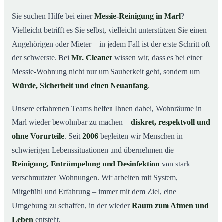
wichtig ist
Sie suchen Hilfe bei einer
Messie-Reinigung in Marl
?
Wie wir in Marl helfen
03
Vielleicht betrifft es Sie selbst, vielleicht unterstützen Sie einen
Ablauf einer Messie-Reinigung
04
Angehörigen oder Mieter – in jedem Fall ist der erste Schritt oft
Ihre Vorteile mit Mr. Cleaner in Marl
der schwerste. Bei
Mr. Cleaner
wissen wir, dass es bei einer
05
Messie-Wohnung nicht nur um Sauberkeit geht, sondern um
Messie-Hilfe in Marl & Umgebung
06
Würde, Sicherheit und einen Neuanfang
.
Jetzt kostenlose Beratung zur Messie-Reinigung in
07
Marl
Unsere erfahrenen Teams helfen Ihnen dabei, Wohnräume in
So reinigen unsere Profis eine Messie Wohnung in
08
Marl wieder bewohnbar zu machen –
diskret, respektvoll und
Marl
ohne Vorurteile
. Seit
2006
begleiten wir Menschen in
schwierigen Lebenssituationen und übernehmen die
Reinigung, Entrümpelung und Desinfektion
von stark
verschmutzten Wohnungen. Wir arbeiten mit System,
Mitgefühl und Erfahrung – immer mit dem Ziel, eine
Umgebung zu schaffen, in der wieder
Raum zum Atmen und
Leben
entsteht.