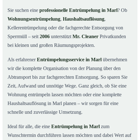
Was kostet eine Entrümpelung in Marl?
03
Sie suchen eine
professionelle Entrümpelung in Marl
? Ob
Wohnungsentrümpelung
,
Haushaltsauflösung
,
Warum Mr. Cleaner in Marl?
04
Kellerentrümpelung oder die fachgerechte Entsorgung von
Typische Anlässe für eine Entrümpelung
05
Sperrmüll – seit
2006
unterstützt
Mr. Cleaner
Privatkunden
Entrümpelung in Marl & Umgebung
06
bei kleinen und großen Räumungsprojekten.
Jetzt Angebot einholen
07
Als erfahrener
Entrümpelungsservice in Marl
übernehmen
Entrümpelung in Marl – so arbeiten unsere Profis
08
wir die komplette Organisation von der Planung über den
Abtransport bis zur fachgerechten Entsorgung. So sparen Sie
Zeit, Aufwand und unnötige Wege. Ganz gleich, ob Sie eine
Wohnung entrümpeln lassen möchten oder eine komplette
Haushaltsauflösung in Marl planen – wir sorgen für eine
schnelle und zuverlässige Umsetzung.
Ideal für alle, die eine
Entrümpelung in Marl
zum
Wunschtermin durchführen lassen möchten und dabei Wert auf