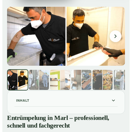
INHALT
Entrümpelung in Marl – professionell, schnell und
01
Entrümpelung in Marl – professionell,
fachgerecht
schnell und fachgerecht
Unsere Leistungen im Überblick
02