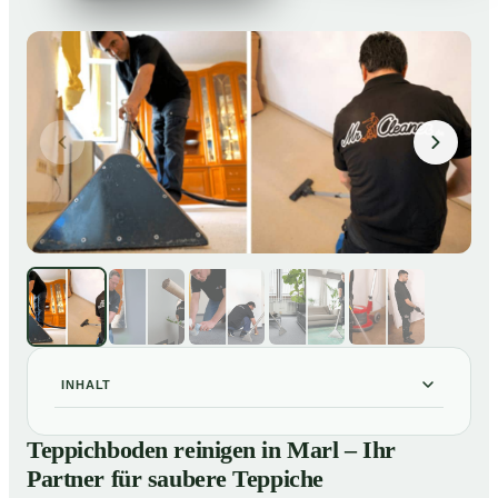
INHALT
Teppichboden reinigen in Marl – Ihr Partner für saubere
01
Teppichboden reinigen in Marl – Ihr
Teppiche
Partner für saubere Teppiche
Unsere Leistungen beim Teppichboden reinigen in Marl
02