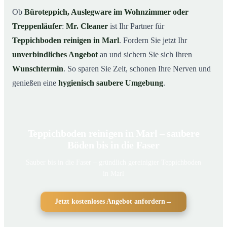
Ob
Büroteppich, Auslegware im Wohnzimmer oder
Treppenläufer
:
Mr. Cleaner
ist Ihr Partner für
Teppichboden reinigen in Marl
. Fordern Sie jetzt Ihr
unverbindliches Angebot
an und sichern Sie sich Ihren
Wunschtermin
. So sparen Sie Zeit, schonen Ihre Nerven und
genießen eine
hygienisch saubere Umgebung
.
Teppichboden reinigen in Marl – saubere
Böden bis in die Faser
Sauber bis in die Faser – gründlich gereinigter Teppichboden
in Marl
Jetzt kostenloses Angebot anfordern
→