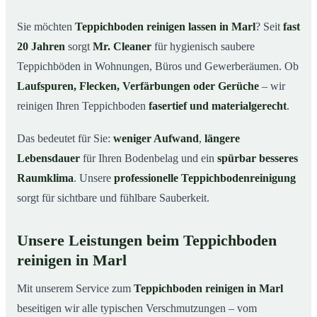
Warum Teppichboden reinigen mit Mr. Cleaner in Marl?
03
Sie möchten
Teppichboden reinigen lassen in Marl
? Seit
fast
20 Jahren
sorgt
Mr. Cleaner
für hygienisch saubere
So funktioniert’s
04
Teppichböden in Wohnungen, Büros und Gewerberäumen. Ob
Teppichboden reinigen in Marl & Umgebung
05
Laufspuren, Flecken, Verfärbungen oder Gerüche
– wir
Jetzt Angebot einholen
06
reinigen Ihren Teppichboden
fasertief und materialgerecht
.
So reinigen unsere Profis Teppichböden in Marl
07
Das bedeutet für Sie:
weniger Aufwand
,
längere
Lebensdauer
für Ihren Bodenbelag und ein
spürbar besseres
Raumklima
. Unsere
professionelle Teppichbodenreinigung
sorgt für sichtbare und fühlbare Sauberkeit.
Unsere Leistungen beim Teppichboden
reinigen in Marl
Mit unserem Service zum
Teppichboden reinigen in Marl
beseitigen wir alle typischen Verschmutzungen – vom