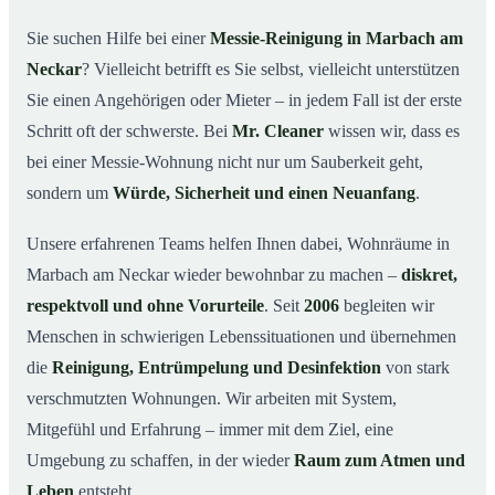
wichtig ist
Sie suchen Hilfe bei einer
Messie-Reinigung in Marbach am
Wie wir in Marbach am Neckar helfen
03
Neckar
? Vielleicht betrifft es Sie selbst, vielleicht unterstützen
Ablauf einer Messie-Reinigung
04
Sie einen Angehörigen oder Mieter – in jedem Fall ist der erste
Ihre Vorteile mit Mr. Cleaner in Marbach am Neckar
Schritt oft der schwerste. Bei
Mr. Cleaner
wissen wir, dass es
05
bei einer Messie-Wohnung nicht nur um Sauberkeit geht,
Messie-Hilfe in Marbach am Neckar & Umgebung
06
sondern um
Würde, Sicherheit und einen Neuanfang
.
Jetzt kostenlose Beratung zur Messie-Reinigung in
07
Marbach am Neckar
Unsere erfahrenen Teams helfen Ihnen dabei, Wohnräume in
So reinigen unsere Profis eine Messie Wohnung in
08
Marbach am Neckar wieder bewohnbar zu machen –
diskret,
Marbach am Neckar
respektvoll und ohne Vorurteile
. Seit
2006
begleiten wir
Menschen in schwierigen Lebenssituationen und übernehmen
die
Reinigung, Entrümpelung und Desinfektion
von stark
verschmutzten Wohnungen. Wir arbeiten mit System,
Mitgefühl und Erfahrung – immer mit dem Ziel, eine
Umgebung zu schaffen, in der wieder
Raum zum Atmen und
Leben
entsteht.