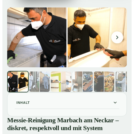
INHALT
Messie-Reinigung Marbach am Neckar – diskret,
01
Messie-Reinigung Marbach am Neckar –
respektvoll und mit System
diskret, respektvoll und mit System
Warum professionelle Hilfe bei einer Messie-Wohnung
02