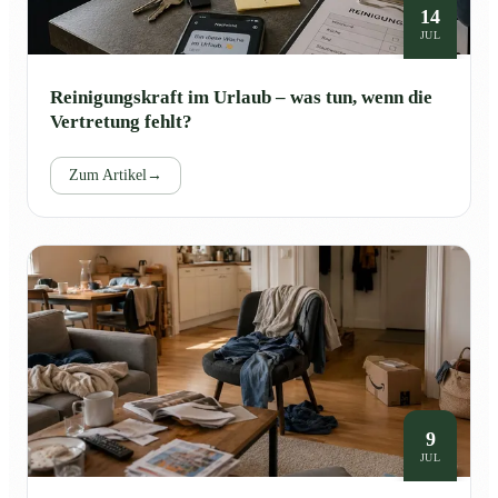
14
JUL
Reinigungskraft im Urlaub – was tun, wenn die
Vertretung fehlt?
Zum Artikel
→
9
JUL