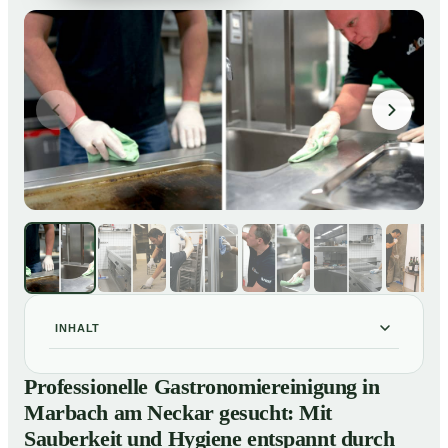
INHALT
Professionelle Gastronomiereinigung in Marbach am
01
Professionelle Gastronomiereinigung in
Neckar gesucht: Mit Sauberkeit und Hygiene
Marbach am Neckar gesucht: Mit
entspannt durch die amtliche Kontrolle
Sauberkeit und Hygiene entspannt durch
Gastronomiereinigung in Marbach am Neckar –