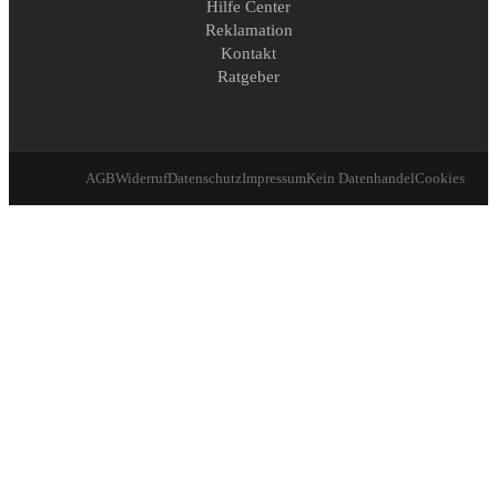
Hilfe Center
Reklamation
Kontakt
Ratgeber
AGB
Widerruf
Datenschutz
Impressum
Kein Datenhandel
Cookies