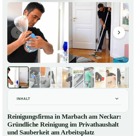
INHALT
Reinigungsfirma in Marbach am Neckar: Gründliche
01
Reinigungsfirma in Marbach am Neckar:
Reinigung im Privathaushalt und Sauberkeit am
Gründliche Reinigung im Privathaushalt
Arbeitsplatz
und Sauberkeit am Arbeitsplatz
So arbeitet eine Reinigungsfirma in Marbach am
02