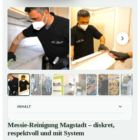
INHALT
Messie-Reinigung Magstadt – diskret, respektvoll und
01
Messie-Reinigung Magstadt – diskret,
mit System
respektvoll und mit System
Warum professionelle Hilfe bei einer Messie-Wohnung
02