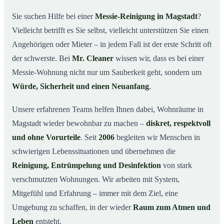
wichtig ist
Sie suchen Hilfe bei einer
Messie-Reinigung in Magstadt
?
Wie wir in Magstadt helfen
03
Vielleicht betrifft es Sie selbst, vielleicht unterstützen Sie einen
Ablauf einer Messie-Reinigung
04
Angehörigen oder Mieter – in jedem Fall ist der erste Schritt oft
Ihre Vorteile mit Mr. Cleaner in Magstadt
der schwerste. Bei
Mr. Cleaner
wissen wir, dass es bei einer
05
Messie-Wohnung nicht nur um Sauberkeit geht, sondern um
Messie-Hilfe in Magstadt & Umgebung
06
Würde, Sicherheit und einen Neuanfang
.
Jetzt kostenlose Beratung zur Messie-Reinigung in
07
Magstadt
Unsere erfahrenen Teams helfen Ihnen dabei, Wohnräume in
So reinigen unsere Profis eine Messie Wohnung in
08
Magstadt wieder bewohnbar zu machen –
diskret, respektvoll
Magstadt
und ohne Vorurteile
. Seit
2006
begleiten wir Menschen in
schwierigen Lebenssituationen und übernehmen die
Reinigung, Entrümpelung und Desinfektion
von stark
verschmutzten Wohnungen. Wir arbeiten mit System,
Mitgefühl und Erfahrung – immer mit dem Ziel, eine
Umgebung zu schaffen, in der wieder
Raum zum Atmen und
Leben
entsteht.