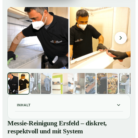
INHALT
Messie-Reinigung Ersfeld – diskret, respektvoll und
01
Messie-Reinigung Ersfeld – diskret,
mit System
respektvoll und mit System
Warum professionelle Hilfe bei einer Messie-Wohnung
02