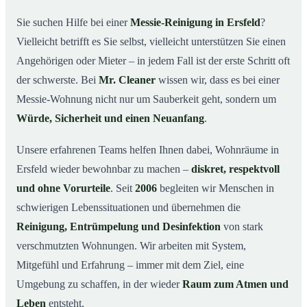
wichtig ist
Sie suchen Hilfe bei einer
Messie-Reinigung in Ersfeld
?
Wie wir in Ersfeld helfen
03
Vielleicht betrifft es Sie selbst, vielleicht unterstützen Sie einen
Ablauf einer Messie-Reinigung
04
Angehörigen oder Mieter – in jedem Fall ist der erste Schritt oft
Ihre Vorteile mit Mr. Cleaner in Ersfeld
der schwerste. Bei
Mr. Cleaner
wissen wir, dass es bei einer
05
Messie-Wohnung nicht nur um Sauberkeit geht, sondern um
Messie-Hilfe in Ersfeld & Umgebung
06
Würde, Sicherheit und einen Neuanfang
.
Jetzt kostenlose Beratung zur Messie-Reinigung in
07
Ersfeld
Unsere erfahrenen Teams helfen Ihnen dabei, Wohnräume in
So reinigen unsere Profis eine Messie Wohnung in
08
Ersfeld wieder bewohnbar zu machen –
diskret, respektvoll
Ersfeld
und ohne Vorurteile
. Seit
2006
begleiten wir Menschen in
schwierigen Lebenssituationen und übernehmen die
Reinigung, Entrümpelung und Desinfektion
von stark
verschmutzten Wohnungen. Wir arbeiten mit System,
Mitgefühl und Erfahrung – immer mit dem Ziel, eine
Umgebung zu schaffen, in der wieder
Raum zum Atmen und
Leben
entsteht.