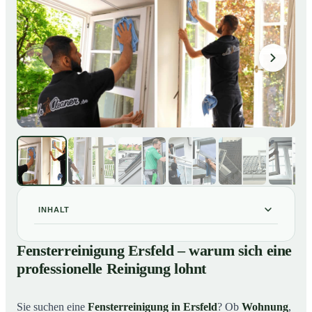
INHALT
Fensterreinigung Ersfeld – warum sich eine
01
Fensterreinigung Ersfeld – warum sich eine
professionelle Reinigung lohnt
professionelle Reinigung lohnt
Unsere Leistungen im Überblick
02
Warum Mr. Cleaner in Ersfeld?
03
Sie suchen eine
Fensterreinigung in Ersfeld
? Ob
Wohnung
,