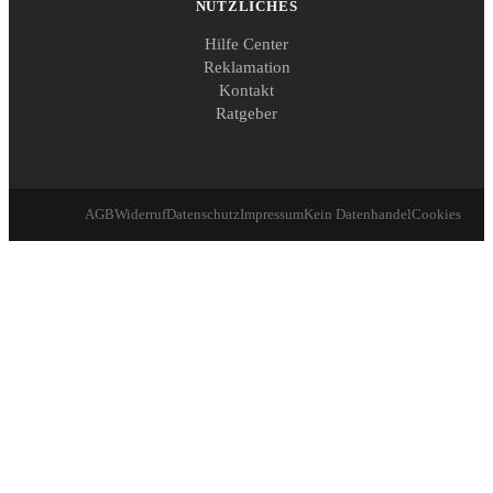
NÜTZLICHES
Hilfe Center
Reklamation
Kontakt
Ratgeber
AGB
Widerruf
Datenschutz
Impressum
Kein Datenhandel
Cookies