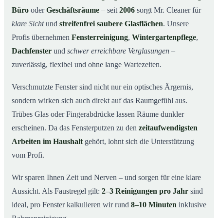
Büro
oder
Geschäftsräume
– seit
2006
sorgt Mr. Cleaner für
So funktioniert’s
04
klare Sicht
und
streifenfrei saubere Glasflächen
. Unsere
Fensterreinigung in Ersfeld und Umgebung
05
Profis übernehmen
Fensterreinigung
,
Wintergartenpflege
,
Jetzt kostenloses Angebot einholen
06
Dachfenster
und
schwer erreichbare Verglasungen
–
So arbeiten unsere Reinigungskräfte bei einer
07
zuverlässig, flexibel und ohne lange Wartezeiten.
Fensterreinigung in Ersfeld
Verschmutzte Fenster sind nicht nur ein optisches Ärgernis,
sondern wirken sich auch direkt auf das Raumgefühl aus.
Trübes Glas oder Fingerabdrücke lassen Räume dunkler
erscheinen. Da das Fensterputzen zu den
zeitaufwendigsten
Arbeiten im Haushalt
gehört, lohnt sich die Unterstützung
vom Profi.
Wir sparen Ihnen Zeit und Nerven – und sorgen für eine klare
Aussicht. Als Faustregel gilt:
2–3 Reinigungen pro Jahr
sind
ideal, pro Fenster kalkulieren wir rund
8–10 Minuten
inklusive