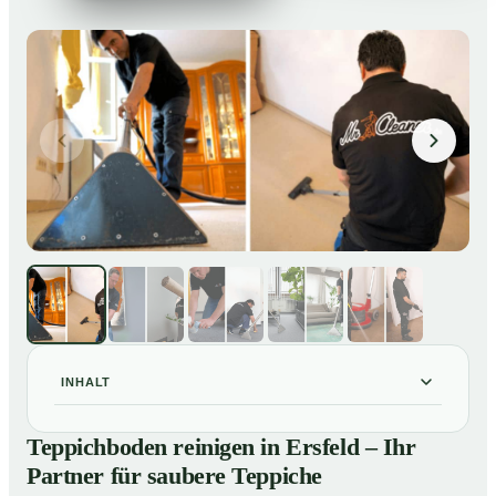
INHALT
Teppichboden reinigen in Ersfeld – Ihr Partner für
01
Teppichboden reinigen in Ersfeld – Ihr
saubere Teppiche
Partner für saubere Teppiche
Unsere Leistungen beim Teppichboden reinigen in
02