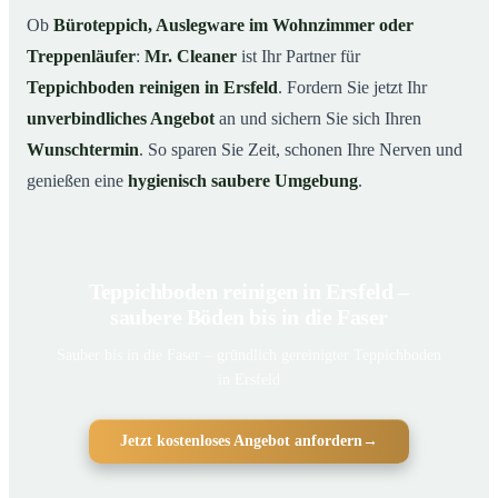
Ob
Büroteppich, Auslegware im Wohnzimmer oder
Treppenläufer
:
Mr. Cleaner
ist Ihr Partner für
Teppichboden reinigen in Ersfeld
. Fordern Sie jetzt Ihr
unverbindliches Angebot
an und sichern Sie sich Ihren
Wunschtermin
. So sparen Sie Zeit, schonen Ihre Nerven und
genießen eine
hygienisch saubere Umgebung
.
Teppichboden reinigen in Ersfeld –
saubere Böden bis in die Faser
Sauber bis in die Faser – gründlich gereinigter Teppichboden
in Ersfeld
Jetzt kostenloses Angebot anfordern
→