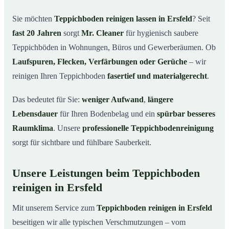
Ersfeld
Sie möchten
Teppichboden reinigen lassen in Ersfeld
? Seit
Warum Teppichboden reinigen mit Mr. Cleaner in
03
fast 20 Jahren
sorgt
Mr. Cleaner
für hygienisch saubere
Ersfeld?
Teppichböden in Wohnungen, Büros und Gewerberäumen. Ob
So funktioniert’s
04
Laufspuren, Flecken, Verfärbungen oder Gerüche
– wir
Teppichboden reinigen in Ersfeld & Umgebung
05
reinigen Ihren Teppichboden
fasertief und materialgerecht
.
Jetzt Angebot einholen
06
Das bedeutet für Sie:
weniger Aufwand
,
längere
So reinigen unsere Profis Teppichböden in Ersfeld
07
Lebensdauer
für Ihren Bodenbelag und ein
spürbar besseres
Raumklima
. Unsere
professionelle Teppichbodenreinigung
sorgt für sichtbare und fühlbare Sauberkeit.
Unsere Leistungen beim Teppichboden
reinigen in Ersfeld
Mit unserem Service zum
Teppichboden reinigen in Ersfeld
beseitigen wir alle typischen Verschmutzungen – vom