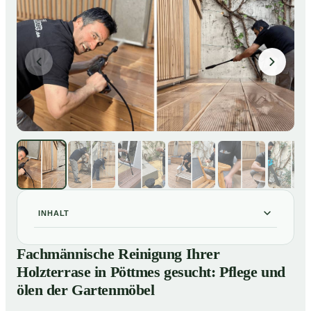
INHALT
Fachmännische Reinigung Ihrer Holzterrase in
01
Fachmännische Reinigung Ihrer
Pöttmes gesucht: Pflege und ölen der Gartenmöbel
Holzterrase in Pöttmes gesucht: Pflege und
So reinigen unsere Profis Holzterrassen in Pöttmes
02
ölen der Gartenmöbel