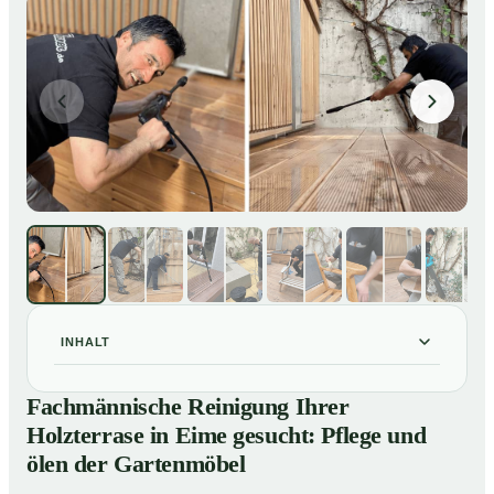
INHALT
Fachmännische Reinigung Ihrer Holzterrase in Eime
01
Fachmännische Reinigung Ihrer
gesucht: Pflege und ölen der Gartenmöbel
Holzterrase in Eime gesucht: Pflege und
So reinigen unsere Profis Holzterrassen in Eime
02
ölen der Gartenmöbel