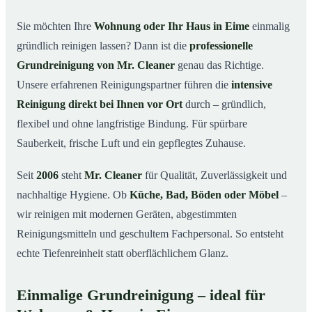
in Eime
Sie möchten Ihre
Wohnung oder Ihr Haus in Eime
einmalig
Warum Mr. Cleaner in Eime?
03
gründlich reinigen lassen? Dann ist die
professionelle
So läuft die Grundreinigung in Eime ab
04
Grundreinigung von Mr. Cleaner
genau das Richtige.
Wann ist eine Grundreinigung sinnvoll?
Unsere erfahrenen Reinigungspartner führen die
intensive
05
Reinigung direkt bei Ihnen vor Ort
durch – gründlich,
Grundreinigung in Eime & Umgebung
06
flexibel und ohne langfristige Bindung. Für spürbare
Jetzt kostenloses Angebot anfordern
07
Sauberkeit, frische Luft und ein gepflegtes Zuhause.
Qualität, die man sieht – Profis im Einsatz bei einer
08
Grundreinigung in Eime
Seit
2006
steht
Mr. Cleaner
für Qualität, Zuverlässigkeit und
nachhaltige Hygiene. Ob
Küche, Bad, Böden oder Möbel
–
wir reinigen mit modernen Geräten, abgestimmten
Reinigungsmitteln und geschultem Fachpersonal. So entsteht
echte Tiefenreinheit statt oberflächlichem Glanz.
Einmalige Grundreinigung – ideal für