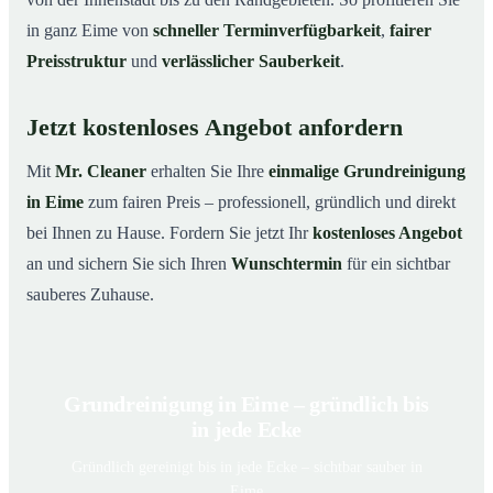
in ganz Eime von
schneller Terminverfügbarkeit
,
fairer
Preisstruktur
und
verlässlicher Sauberkeit
.
Jetzt kostenloses Angebot anfordern
Mit
Mr. Cleaner
erhalten Sie Ihre
einmalige Grundreinigung
in Eime
zum fairen Preis – professionell, gründlich und direkt
bei Ihnen zu Hause. Fordern Sie jetzt Ihr
kostenloses Angebot
an und sichern Sie sich Ihren
Wunschtermin
für ein sichtbar
sauberes Zuhause.
Grundreinigung in Eime – gründlich bis
in jede Ecke
Gründlich gereinigt bis in jede Ecke – sichtbar sauber in
Eime