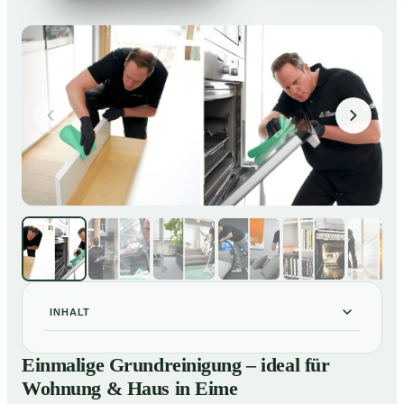
INHALT
Einmalige Grundreinigung – ideal für Wohnung & Haus
01
Einmalige Grundreinigung – ideal für
in Eime
Wohnung & Haus in Eime
Einmalige Grundreinigung – ideal für Wohnung & Haus
02