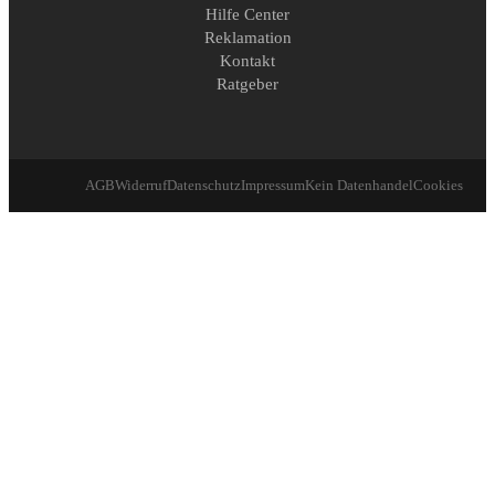
Hilfe Center
Reklamation
Kontakt
Ratgeber
AGB
Widerruf
Datenschutz
Impressum
Kein Datenhandel
Cookies