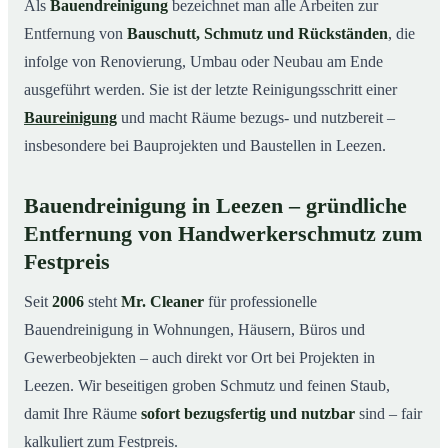
Als
Bauendreinigung
bezeichnet man alle Arbeiten zur
Leistungen auf einen Blick
03
Entfernung von
Bauschutt, Schmutz und Rückständen
, die
Typische Anlässe für eine Bauendreinigung in Leezen
04
infolge von Renovierung, Umbau oder Neubau am Ende
So läuft die Bauendreinigung in Leezen ab
ausgeführt werden. Sie ist der letzte Reinigungsschritt einer
05
Baureinigung
und macht Räume bezugs- und nutzbereit –
Preise & Kostenfaktoren
06
insbesondere bei Bauprojekten und Baustellen in Leezen.
Ihre Vorteile mit Mr. Cleaner
07
Ihr Ansprechpartner für Bauendreinigung in
08
Bauendreinigung in Leezen – gründliche
Leezen & Umgebung
Entfernung von Handwerkerschmutz zum
Fazit
09
Festpreis
So läuft eine professionelle Bauendreinigung in Leezen
10
ab
Seit
2006
steht
Mr. Cleaner
für professionelle
Bauendreinigung in Wohnungen, Häusern, Büros und
Gewerbeobjekten – auch direkt vor Ort bei Projekten in
Leezen. Wir beseitigen groben Schmutz und feinen Staub,
damit Ihre Räume
sofort bezugsfertig und nutzbar
sind – fair
kalkuliert zum Festpreis.