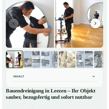
INHALT
Bauendreinigung in Leezen – Ihr Objekt sauber,
01
Bauendreinigung in Leezen – Ihr Objekt
bezugsfertig und sofort nutzbar
sauber, bezugsfertig und sofort nutzbar
Bauendreinigung in Leezen – gründliche Entfernung
02
von Handwerkerschmutz zum Festpreis