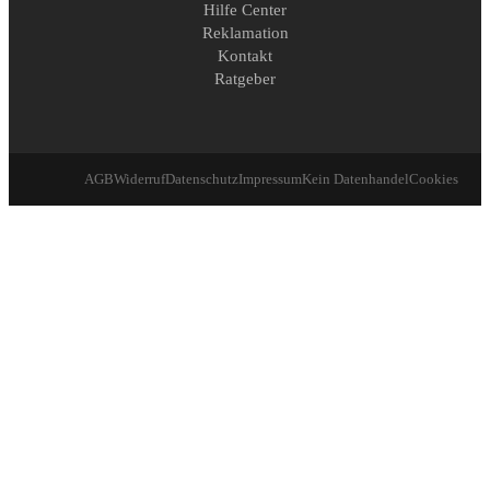
Hilfe Center
Reklamation
Kontakt
Ratgeber
AGB
Widerruf
Datenschutz
Impressum
Kein Datenhandel
Cookies