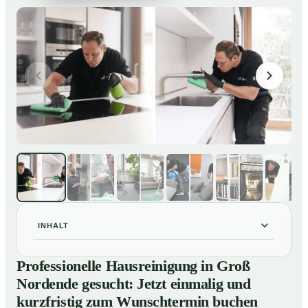
INHALT
Professionelle Hausreinigung in Groß Nordende
01
Professionelle Hausreinigung in Groß
gesucht: Jetzt einmalig und kurzfristig zum
Nordende gesucht: Jetzt einmalig und
Wunschtermin buchen
kurzfristig zum Wunschtermin buchen
So läuft eine professionelle Hausreinigung in Groß