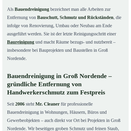
Leistungen auf einen Blick
03
Als
Bauendreinigung
bezeichnet man alle Arbeiten zur
Typische Anlässe für eine Bauendreinigung in Groß
04
Entfernung von
Bauschutt, Schmutz und Rückständen
, die
Nordende
infolge von Renovierung, Umbau oder Neubau am Ende
So läuft die Bauendreinigung in Groß Nordende ab
05
ausgeführt werden. Sie ist der letzte Reinigungsschritt einer
Preise & Kostenfaktoren
06
Baureinigung
und macht Räume bezugs- und nutzbereit –
insbesondere bei Bauprojekten und Baustellen in Groß
Ihre Vorteile mit Mr. Cleaner
07
Nordende.
Ihr Ansprechpartner für Bauendreinigung in Groß
08
Nordende & Umgebung
Bauendreinigung in Groß Nordende –
Fazit
09
gründliche Entfernung von
So läuft eine professionelle Bauendreinigung in
10
Handwerkerschmutz zum Festpreis
Groß Nordende ab
Seit
2006
steht
Mr. Cleaner
für professionelle
Bauendreinigung in Wohnungen, Häusern, Büros und
Gewerbeobjekten – auch direkt vor Ort bei Projekten in Groß
Nordende. Wir beseitigen groben Schmutz und feinen Staub,