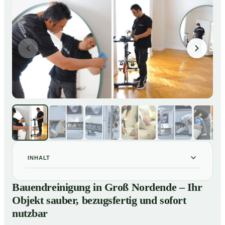
INHALT
Bauendreinigung in Groß Nordende – Ihr Objekt
01
Bauendreinigung in Groß Nordende – Ihr
sauber, bezugsfertig und sofort nutzbar
Objekt sauber, bezugsfertig und sofort
Bauendreinigung in Groß Nordende – gründliche
02
nutzbar
Entfernung von Handwerkerschmutz zum Festpreis