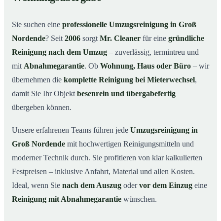
Unsere Leistungen im Überblick
02
Warum Mr. Cleaner in Groß Nordende?
03
Sie suchen eine
professionelle Umzugsreinigung in Groß
So funktioniert’s
04
Nordende
? Seit
2006
sorgt
Mr. Cleaner
für eine
gründliche
Reinigung nach dem Umzug
– zuverlässig, termintreu und
Typische Anlässe für eine Umzugsreinigung
05
mit
Abnahmegarantie
. Ob
Wohnung, Haus oder Büro
– wir
Umzugsreinigung in Groß Nordende & Umgebung
06
übernehmen die
komplette Reinigung bei Mieterwechsel
,
Jetzt Angebot anfordern
07
damit Sie Ihr Objekt
besenrein und übergabefertig
So läuft eine Umzugsreinigung in Groß Nordende
08
übergeben können.
wirklich ab
Unsere erfahrenen Teams führen jede
Umzugsreinigung in
Groß Nordende
mit hochwertigen Reinigungsmitteln und
moderner Technik durch. Sie profitieren von klar kalkulierten
Festpreisen – inklusive Anfahrt, Material und allen Kosten.
Ideal, wenn Sie
nach dem Auszug
oder
vor dem Einzug
eine
Reinigung mit Abnahmegarantie
wünschen.