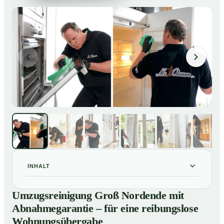
INHALT
Umzugsreinigung Groß Nordende mit
01
Umzugsreinigung Groß Nordende mit
Abnahmegarantie – für eine reibungslose
Abnahmegarantie – für eine reibungslose
Wohnungsübergabe
Wohnungsübergabe