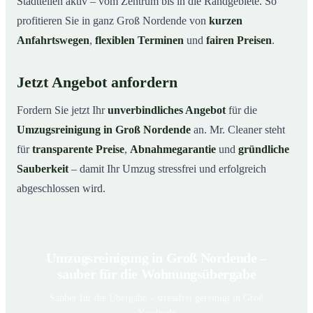
Stadtteilen aktiv – vom Zentrum bis in die Randgebiete. So
profitieren Sie in ganz Groß Nordende von
kurzen
Anfahrtswegen
,
flexiblen Terminen
und
fairen Preisen
.
Jetzt Angebot anfordern
Fordern Sie jetzt Ihr
unverbindliches Angebot
für die
Umzugsreinigung in Groß Nordende
an. Mr. Cleaner steht
für
transparente Preise
,
Abnahmegarantie
und
gründliche
Sauberkeit
– damit Ihr Umzug stressfrei und erfolgreich
abgeschlossen wird.
Umzugsreinigung in Groß Nordende –
sauber für die Wohnungsübergabe
Sauber für die Übergabe – stressfrei gereinigt in Groß