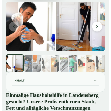
INHALT
Einmalige Haushaltshilfe in Landensberg gesucht?
01
Einmalige Haushaltshilfe in Landensberg
Unsere Profis entfernen Staub, Fett und alltägliche
gesucht? Unsere Profis entfernen Staub,
Verschmutzungen
Fett und alltägliche Verschmutzungen
So unterstützt Sie eine Haushaltshilfe in Landensberg
02