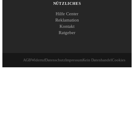
NÜTZLICHES
Hilfe Center
Reklamation
Kontakt
Ratgeber
AGB
Widerruf
Datenschutz
Impressum
Kein Datenhandel
Cookies