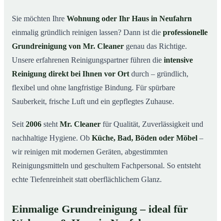
in Neufahrn
Sie möchten Ihre
Wohnung oder Ihr Haus in Neufahrn
Warum Mr. Cleaner in Neufahrn?
03
einmalig gründlich reinigen lassen? Dann ist die
professionelle
So läuft die Grundreinigung in Neufahrn ab
04
Grundreinigung von Mr. Cleaner
genau das Richtige.
Wann ist eine Grundreinigung sinnvoll?
Unsere erfahrenen Reinigungspartner führen die
intensive
05
Reinigung direkt bei Ihnen vor Ort
durch – gründlich,
Grundreinigung in Neufahrn & Umgebung
06
flexibel und ohne langfristige Bindung. Für spürbare
Jetzt kostenloses Angebot anfordern
07
Sauberkeit, frische Luft und ein gepflegtes Zuhause.
Qualität, die man sieht – Profis im Einsatz bei einer
08
Grundreinigung in Neufahrn
Seit
2006
steht
Mr. Cleaner
für Qualität, Zuverlässigkeit und
nachhaltige Hygiene. Ob
Küche, Bad, Böden oder Möbel
–
wir reinigen mit modernen Geräten, abgestimmten
Reinigungsmitteln und geschultem Fachpersonal. So entsteht
echte Tiefenreinheit statt oberflächlichem Glanz.
Einmalige Grundreinigung – ideal für