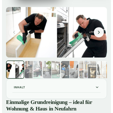
INHALT
Einmalige Grundreinigung – ideal für Wohnung & Haus
01
Einmalige Grundreinigung – ideal für
in Neufahrn
Wohnung & Haus in Neufahrn
Einmalige Grundreinigung – ideal für Wohnung & Haus
02