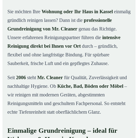
in Kassel
Sie möchten Ihre
Wohnung oder Ihr Haus in Kassel
einmalig
Warum Mr. Cleaner in Kassel?
03
gründlich reinigen lassen? Dann ist die
professionelle
So läuft die Grundreinigung in Kassel ab
04
Grundreinigung von Mr. Cleaner
genau das Richtige.
Wann ist eine Grundreinigung sinnvoll?
Unsere erfahrenen Reinigungspartner führen die
intensive
05
Reinigung direkt bei Ihnen vor Ort
durch – gründlich,
Grundreinigung in Kassel & Umgebung
06
flexibel und ohne langfristige Bindung. Für spürbare
Jetzt kostenloses Angebot anfordern
07
Sauberkeit, frische Luft und ein gepflegtes Zuhause.
Qualität, die man sieht – Profis im Einsatz bei einer
08
Grundreinigung in Kassel
Seit
2006
steht
Mr. Cleaner
für Qualität, Zuverlässigkeit und
nachhaltige Hygiene. Ob
Küche, Bad, Böden oder Möbel
–
wir reinigen mit modernen Geräten, abgestimmten
Reinigungsmitteln und geschultem Fachpersonal. So entsteht
echte Tiefenreinheit statt oberflächlichem Glanz.
Einmalige Grundreinigung – ideal für