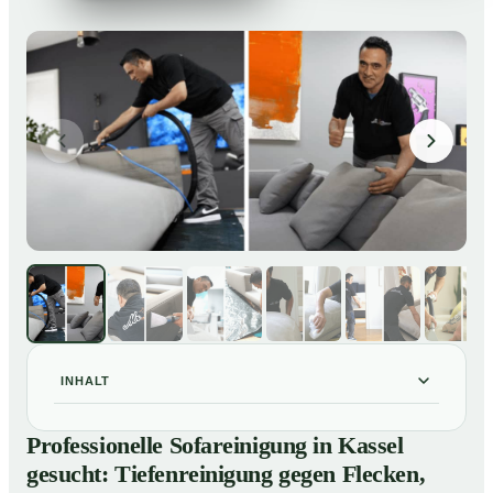
INHALT
Professionelle Sofareinigung in Kassel gesucht:
01
Professionelle Sofareinigung in Kassel
Tiefenreinigung gegen Flecken, Gerüche und
gesucht: Tiefenreinigung gegen Flecken,
Verfärbungen