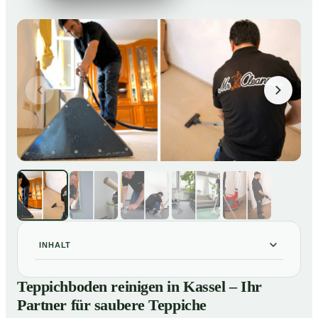
INHALT
Teppichboden reinigen in Kassel – Ihr Partner für
01
Teppichboden reinigen in Kassel – Ihr
saubere Teppiche
Partner für saubere Teppiche
Unsere Leistungen beim Teppichboden reinigen in
02