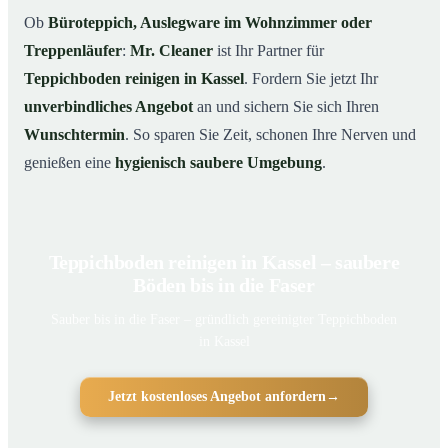
Ob
Büroteppich, Auslegware im Wohnzimmer oder
Treppenläufer
:
Mr. Cleaner
ist Ihr Partner für
Teppichboden reinigen in Kassel
. Fordern Sie jetzt Ihr
unverbindliches Angebot
an und sichern Sie sich Ihren
Wunschtermin
. So sparen Sie Zeit, schonen Ihre Nerven und
genießen eine
hygienisch saubere Umgebung
.
Teppichboden reinigen in Kassel – saubere
Böden bis in die Faser
Sauber bis in die Faser – gründlich gereinigter Teppichboden
in Kassel
Jetzt kostenloses Angebot anfordern
→