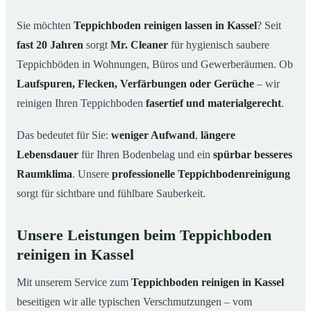
Kassel
Sie möchten
Teppichboden reinigen lassen in Kassel
? Seit
Warum Teppichboden reinigen mit Mr. Cleaner in
03
fast 20 Jahren
sorgt
Mr. Cleaner
für hygienisch saubere
Kassel?
Teppichböden in Wohnungen, Büros und Gewerberäumen. Ob
So funktioniert’s
04
Laufspuren, Flecken, Verfärbungen oder Gerüche
– wir
Teppichboden reinigen in Kassel & Umgebung
05
reinigen Ihren Teppichboden
fasertief und materialgerecht
.
Jetzt Angebot einholen
06
Das bedeutet für Sie:
weniger Aufwand
,
längere
So reinigen unsere Profis Teppichböden in Kassel
07
Lebensdauer
für Ihren Bodenbelag und ein
spürbar besseres
Raumklima
. Unsere
professionelle Teppichbodenreinigung
sorgt für sichtbare und fühlbare Sauberkeit.
Unsere Leistungen beim Teppichboden
reinigen in Kassel
Mit unserem Service zum
Teppichboden reinigen in Kassel
beseitigen wir alle typischen Verschmutzungen – vom