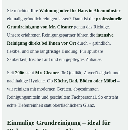
in Altenmünster
Sie möchten Ihre
Wohnung oder Ihr Haus in Altenmünster
Warum Mr. Cleaner in Altenmünster?
03
einmalig gründlich reinigen lassen? Dann ist die
professionelle
So läuft die Grundreinigung in Altenmünster ab
04
Grundreinigung von Mr. Cleaner
genau das Richtige.
Wann ist eine Grundreinigung sinnvoll?
Unsere erfahrenen Reinigungspartner führen die
intensive
05
Reinigung direkt bei Ihnen vor Ort
durch – gründlich,
Grundreinigung in Altenmünster & Umgebung
06
flexibel und ohne langfristige Bindung. Für spürbare
Jetzt kostenloses Angebot anfordern
07
Sauberkeit, frische Luft und ein gepflegtes Zuhause.
Qualität, die man sieht – Profis im Einsatz bei einer
08
Grundreinigung in Altenmünster
Seit
2006
steht
Mr. Cleaner
für Qualität, Zuverlässigkeit und
nachhaltige Hygiene. Ob
Küche, Bad, Böden oder Möbel
–
wir reinigen mit modernen Geräten, abgestimmten
Reinigungsmitteln und geschultem Fachpersonal. So entsteht
echte Tiefenreinheit statt oberflächlichem Glanz.
Einmalige Grundreinigung – ideal für