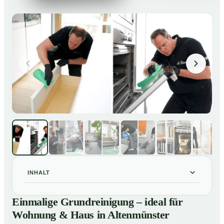
INHALT
Einmalige Grundreinigung – ideal für Wohnung & Haus
01
Einmalige Grundreinigung – ideal für
in Altenmünster
Wohnung & Haus in Altenmünster
Einmalige Grundreinigung – ideal für Wohnung & Haus
02