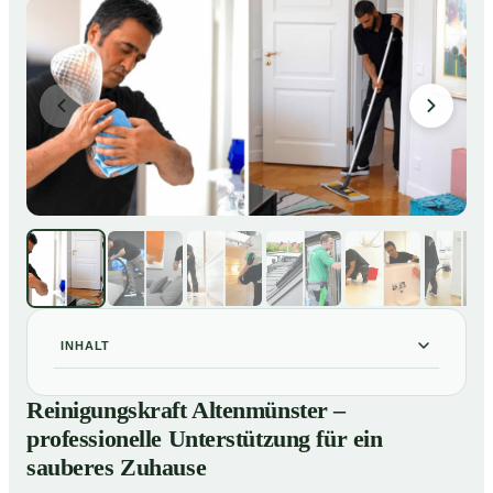
INHALT
Reinigungskraft Altenmünster – professionelle
01
Reinigungskraft Altenmünster –
Unterstützung für ein sauberes Zuhause
professionelle Unterstützung für ein
Unsere Leistungen im Überblick
02
sauberes Zuhause