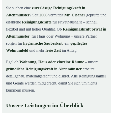
Warum eine Reinigungskraft von Mr. Cleaner?
03
Sie suchen eine
zuverlässige Reinigungskraft in
So läuft die Buchung einer Reinigungskraft ab
04
Altenmünster
? Seit
2006
vermittelt
Mr. Cleaner
geprüfte und
Typische Anlässe für eine Reinigungskraft
05
erfahrene
Reinigungskräfte
für Privathaushalte – schnell,
Reinigungskraft in Altenmünster & Umgebung
06
flexibel und mit hoher Qualität. Ob
Reinigungskraft privat in
Jetzt Reinigungskraft buchen
07
Altenmünster
, für Haus oder Wohnung – unsere Partner
sorgen für
hygienische Sauberkeit
, ein
gepflegtes
So einfach buchen Sie eine Reinigungskraft in
08
Altenmünster
Wohnumfeld
und mehr
freie Zeit
im Alltag.
Egal ob
Wohnung, Haus oder einzelne Räume
– unsere
gründliche Reinigungskraft in Altenmünster
arbeitet
detailgenau, materialgerecht und diskret. Alle Reinigungsmittel
und Geräte werden mitgebracht, damit Sie sich um nichts
kümmern müssen.
Unsere Leistungen im Überblick