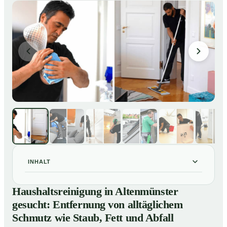
INHALT
Haushaltsreinigung in Altenmünster gesucht:
01
Haushaltsreinigung in Altenmünster
Entfernung von alltäglichem Schmutz wie Staub, Fett
gesucht: Entfernung von alltäglichem
und Abfall
Schmutz wie Staub, Fett und Abfall
So läuft eine professionelle Haushaltsreinigung in
02