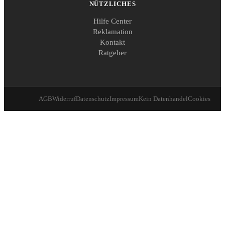
NÜTZLICHES
Hilfe Center
Reklamation
Kontakt
Ratgeber
AGB
Widerruf
Datenschutz
Impressum
Kein Datenhandel
Cookies