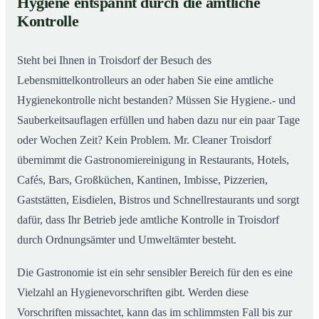
Hygiene entspannt durch die amtliche
Gastronomiereinigung in Troisdorf – Qualität, die
02
Kontrolle
man sieht
Steht bei Ihnen in Troisdorf der Besuch des
Lebensmittelkontrolleurs an oder haben Sie eine amtliche
Hygienekontrolle nicht bestanden? Müssen Sie Hygiene.- und
Sauberkeitsauflagen erfüllen und haben dazu nur ein paar Tage
oder Wochen Zeit? Kein Problem. Mr. Cleaner Troisdorf
übernimmt die Gastronomiereinigung in Restaurants, Hotels,
Cafés, Bars, Großküchen, Kantinen, Imbisse, Pizzerien,
Gaststätten, Eisdielen, Bistros und Schnellrestaurants und sorgt
dafür, dass Ihr Betrieb jede amtliche Kontrolle in Troisdorf
durch Ordnungsämter und Umweltämter besteht.
Die Gastronomie ist ein sehr sensibler Bereich für den es eine
Vielzahl an Hygienevorschriften gibt. Werden diese
Vorschriften missachtet, kann das im schlimmsten Fall bis zur