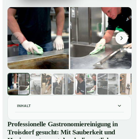
INHALT
Professionelle Gastronomiereinigung in Troisdorf
01
Professionelle Gastronomiereinigung in
gesucht: Mit Sauberkeit und Hygiene entspannt durch
Troisdorf gesucht: Mit Sauberkeit und
die amtliche Kontrolle