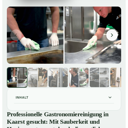
INHALT
Professionelle Gastronomiereinigung in Kaarst
01
Professionelle Gastronomiereinigung in
gesucht: Mit Sauberkeit und Hygiene entspannt durch
Kaarst gesucht: Mit Sauberkeit und
die amtliche Kontrolle