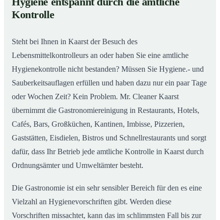
Hygiene entspannt durch die amtliche
Gastronomiereinigung in Kaarst – Qualität, die
02
Kontrolle
man sieht
Steht bei Ihnen in Kaarst der Besuch des
Lebensmittelkontrolleurs an oder haben Sie eine amtliche
Hygienekontrolle nicht bestanden? Müssen Sie Hygiene.- und
Sauberkeitsauflagen erfüllen und haben dazu nur ein paar Tage
oder Wochen Zeit? Kein Problem. Mr. Cleaner Kaarst
übernimmt die Gastronomiereinigung in Restaurants, Hotels,
Cafés, Bars, Großküchen, Kantinen, Imbisse, Pizzerien,
Gaststätten, Eisdielen, Bistros und Schnellrestaurants und sorgt
dafür, dass Ihr Betrieb jede amtliche Kontrolle in Kaarst durch
Ordnungsämter und Umweltämter besteht.
Die Gastronomie ist ein sehr sensibler Bereich für den es eine
Vielzahl an Hygienevorschriften gibt. Werden diese
Vorschriften missachtet, kann das im schlimmsten Fall bis zur