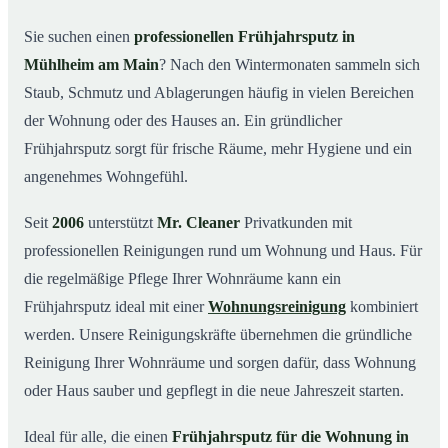
Was kostet ein Frühjahrsputz in Mühlheim am Main?
03
Sie suchen einen
professionellen Frühjahrsputz in
Mühlheim am Main
? Nach den Wintermonaten sammeln sich
Warum Mr. Cleaner in Mühlheim am Main?
04
Staub, Schmutz und Ablagerungen häufig in vielen Bereichen
Typische Anlässe für einen Frühjahrsputz
05
der Wohnung oder des Hauses an. Ein gründlicher
Frühjahrsputz in Mühlheim am Main & Umgebung
06
Frühjahrsputz sorgt für frische Räume, mehr Hygiene und ein
Jetzt Angebot einholen
07
angenehmes Wohngefühl.
Frühjahrsputz in Mühlheim am Main – so arbeiten
08
unsere Profis
Seit
2006
unterstützt
Mr. Cleaner
Privatkunden mit
professionellen Reinigungen rund um Wohnung und Haus. Für
die regelmäßige Pflege Ihrer Wohnräume kann ein
Frühjahrsputz ideal mit einer
Wohnungsreinigung
kombiniert
werden. Unsere Reinigungskräfte übernehmen die gründliche
Reinigung Ihrer Wohnräume und sorgen dafür, dass Wohnung
oder Haus sauber und gepflegt in die neue Jahreszeit starten.
Ideal für alle, die einen
Frühjahrsputz für die Wohnung in