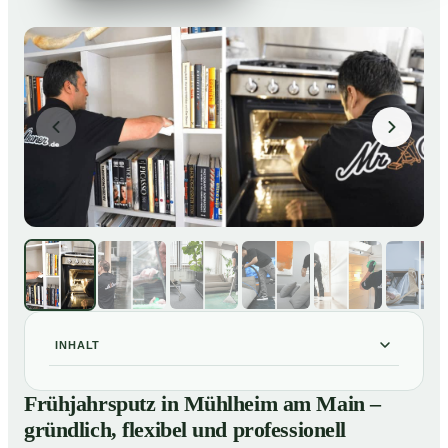
INHALT
Frühjahrsputz in Mühlheim am Main – gründlich,
01
Frühjahrsputz in Mühlheim am Main –
flexibel und professionell
gründlich, flexibel und professionell
Was gehört zu einem Frühjahrsputz?
02