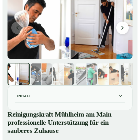
INHALT
Reinigungskraft Mühlheim am Main – professionelle
01
Reinigungskraft Mühlheim am Main –
Unterstützung für ein sauberes Zuhause
professionelle Unterstützung für ein
Unsere Leistungen im Überblick
02
sauberes Zuhause
Warum eine Reinigungskraft von Mr. Cleaner?
03