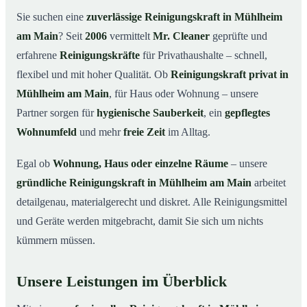
Sie suchen eine
zuverlässige Reinigungskraft in Mühlheim
So läuft die Buchung einer Reinigungskraft ab
04
am Main
? Seit
2006
vermittelt
Mr. Cleaner
geprüfte und
Typische Anlässe für eine Reinigungskraft
05
erfahrene
Reinigungskräfte
für Privathaushalte – schnell,
Reinigungskraft in Mühlheim am Main & Umgebung
06
flexibel und mit hoher Qualität. Ob
Reinigungskraft privat in
Jetzt Reinigungskraft buchen
07
Mühlheim am Main
, für Haus oder Wohnung – unsere
Partner sorgen für
hygienische Sauberkeit
, ein
gepflegtes
So einfach buchen Sie eine Reinigungskraft in
08
Mühlheim am Main
Wohnumfeld
und mehr
freie Zeit
im Alltag.
Egal ob
Wohnung, Haus oder einzelne Räume
– unsere
gründliche Reinigungskraft in Mühlheim am Main
arbeitet
detailgenau, materialgerecht und diskret. Alle Reinigungsmittel
und Geräte werden mitgebracht, damit Sie sich um nichts
kümmern müssen.
Unsere Leistungen im Überblick