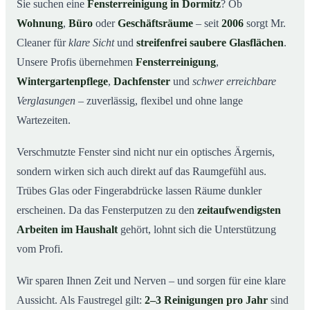
Warum Mr. Cleaner in Dormitz?
03
Sie suchen eine
Fensterreinigung in Dormitz
? Ob
Wohnung
,
Büro
oder
Geschäftsräume
– seit
2006
sorgt Mr.
So funktioniert’s
04
Cleaner für
klare Sicht
und
streifenfrei saubere Glasflächen
.
Fensterreinigung in Dormitz und Umgebung
05
Unsere Profis übernehmen
Fensterreinigung
,
Jetzt kostenloses Angebot einholen
06
Wintergartenpflege
,
Dachfenster
und
schwer erreichbare
So arbeiten unsere Reinigungskräfte bei einer
07
Verglasungen
– zuverlässig, flexibel und ohne lange
Fensterreinigung in Dormitz
Wartezeiten.
Verschmutzte Fenster sind nicht nur ein optisches Ärgernis,
sondern wirken sich auch direkt auf das Raumgefühl aus.
Trübes Glas oder Fingerabdrücke lassen Räume dunkler
erscheinen. Da das Fensterputzen zu den
zeitaufwendigsten
Arbeiten im Haushalt
gehört, lohnt sich die Unterstützung
vom Profi.
Wir sparen Ihnen Zeit und Nerven – und sorgen für eine klare
Aussicht. Als Faustregel gilt:
2–3 Reinigungen pro Jahr
sind