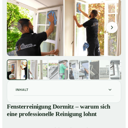
INHALT
Fensterreinigung Dormitz – warum sich eine
01
Fensterreinigung Dormitz – warum sich
professionelle Reinigung lohnt
eine professionelle Reinigung lohnt
Unsere Leistungen im Überblick
02