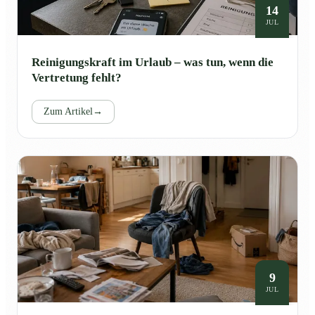
14
JUL
Reinigungskraft im Urlaub – was tun, wenn die
Vertretung fehlt?
Zum Artikel
→
9
JUL