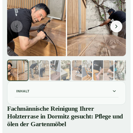
INHALT
Fachmännische Reinigung Ihrer Holzterrase in Dormitz
01
Fachmännische Reinigung Ihrer
gesucht: Pflege und ölen der Gartenmöbel
Holzterrase in Dormitz gesucht: Pflege und
So reinigen unsere Profis Holzterrassen in Dormitz
02
ölen der Gartenmöbel