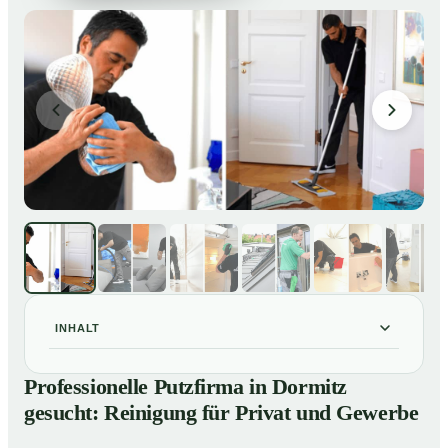
INHALT
Professionelle Putzfirma in Dormitz gesucht:
01
Professionelle Putzfirma in Dormitz
Reinigung für Privat und Gewerbe
gesucht: Reinigung für Privat und Gewerbe
So arbeitet eine Putzfirma in Dormitz
02