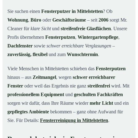
Unsere Leistungen im Überblick
03
Sie suchen einen
Fensterputzer in Mittelstetten
? Ob
Wohnung
,
Büro
oder
Geschäftsräume
– seit
2006
sorgt Mr.
Warum Mr. Cleaner in Mittelstetten?
04
Cleaner für
klare Sicht
und
streifenfreie Glasflächen
. Unsere
So funktioniert’s
05
Profis übernehmen
Fensterputzen
,
Wintergartenpflege
,
Fensterputzer in Mittelstetten & Umgebung
06
Dachfenster
sowie
schwer erreichbare Verglasungen
–
Jetzt kostenloses Angebot einholen
07
zuverlässig, flexibel
und zum
Wunschtermin
.
Qualität, die man sieht – ein Fensterputzer in
08
Mittelstetten im Einsatz
Viele Menschen in Mittelstetten schieben das
Fensterputzen
hinaus – aus
Zeitmangel
, wegen
schwer erreichbarer
Fenster
oder weil das Ergebnis nie ganz
streifenfrei
wird. Mit
professionellem Equipment
und
geschulten Fachkräften
sorgen wir dafür, dass Ihre Räume wieder
mehr Licht
und ein
gepflegtes Ambiente
bekommen – ganz ohne Aufwand für
Sie. Für Details:
Fensterreinigung in Mittelstetten
.