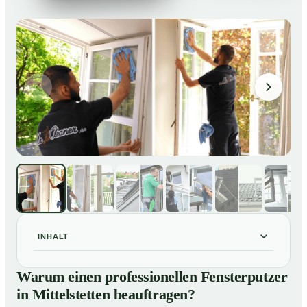
INHALT
Warum einen professionellen Fensterputzer in
01
Warum einen professionellen Fensterputzer
Mittelstetten beauftragen?
in Mittelstetten beauftragen?
Darum lohnt sich ein Fensterputzer in Mittelstetten
02