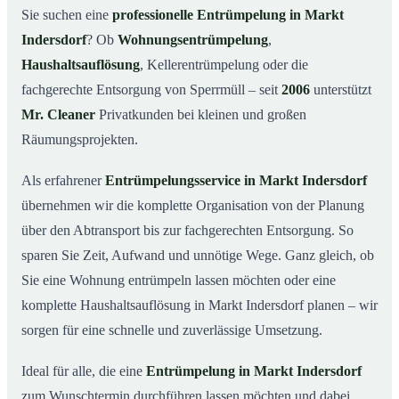
Was kostet eine Entrümpelung in Markt Indersdorf?
03
Sie suchen eine
professionelle Entrümpelung in Markt
Indersdorf
? Ob
Wohnungsentrümpelung
,
Warum Mr. Cleaner in Markt Indersdorf?
04
Haushaltsauflösung
, Kellerentrümpelung oder die
Typische Anlässe für eine Entrümpelung
05
fachgerechte Entsorgung von Sperrmüll – seit
2006
unterstützt
Entrümpelung in Markt Indersdorf & Umgebung
06
Mr. Cleaner
Privatkunden bei kleinen und großen
Jetzt Angebot einholen
07
Räumungsprojekten.
Entrümpelung in Markt Indersdorf – so arbeiten unsere
08
Profis
Als erfahrener
Entrümpelungsservice in Markt Indersdorf
übernehmen wir die komplette Organisation von der Planung
über den Abtransport bis zur fachgerechten Entsorgung. So
sparen Sie Zeit, Aufwand und unnötige Wege. Ganz gleich, ob
Sie eine Wohnung entrümpeln lassen möchten oder eine
komplette Haushaltsauflösung in Markt Indersdorf planen – wir
sorgen für eine schnelle und zuverlässige Umsetzung.
Ideal für alle, die eine
Entrümpelung in Markt Indersdorf
zum Wunschtermin durchführen lassen möchten und dabei