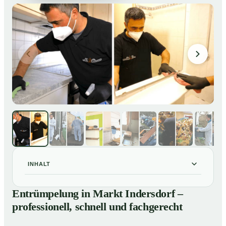
INHALT
Entrümpelung in Markt Indersdorf – professionell,
01
Entrümpelung in Markt Indersdorf –
schnell und fachgerecht
professionell, schnell und fachgerecht
Unsere Leistungen im Überblick
02