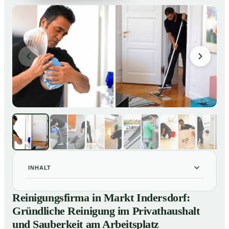
INHALT
Reinigungsfirma in Markt Indersdorf: Gründliche
01
Reinigungsfirma in Markt Indersdorf:
Reinigung im Privathaushalt und Sauberkeit am
Gründliche Reinigung im Privathaushalt
Arbeitsplatz
und Sauberkeit am Arbeitsplatz
So arbeitet eine Reinigungsfirma in Markt Indersdorf