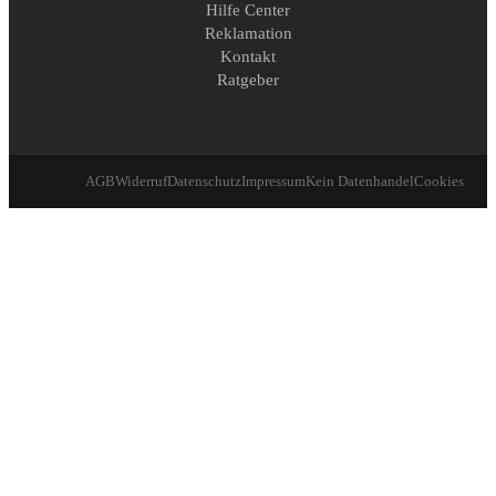
Hilfe Center
Reklamation
Kontakt
Ratgeber
AGB
Widerruf
Datenschutz
Impressum
Kein Datenhandel
Cookies