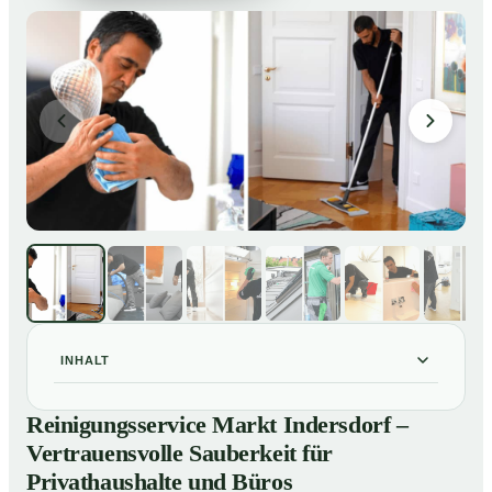
INHALT
Reinigungsservice Markt Indersdorf – Vertrauensvolle
01
Reinigungsservice Markt Indersdorf –
Sauberkeit für Privathaushalte und Büros
Vertrauensvolle Sauberkeit für
Unsere Leistungen im Überblick
02
Privathaushalte und Büros