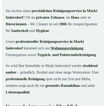
Warum Mr. Cleaner in Markt Indersdorf?
03
Sie suchen einen
persönlichen Reinigungsservice in Markt
So einfach funktioniert’s
04
Indersdorf
? Ob im
privaten Zuhause
, im
Haus
oder in
Typische Anlässe für einen Reinigungsservice
05
Büroräumen
– Mr. Cleaner ist seit
2006
Ihr Ansprechpartner
Reinigungsservice in Markt Indersdorf und Umgebung
06
für
Sauberkeit
und
Hygiene
.
Jetzt kostenloses Angebot einholen
07
Unser
professioneller Reinigungsservice in Markt
So arbeitet ein Reinigungsservice in Markt
08
Indersdorf
kümmert sich um
Wohnungsreinigung
,
Indersdorf wirklich
Fensterputzen sowie
Teppich- und Polstermöbelreinigung
.
So wird Ihre Immobilie in Markt Indersdorf wieder
strahlend
sauber
– gründlich, flexibel und ohne lange Wartezeiten. Eine
professionelle Reinigung
spart nicht nur Zeit und Mühe,
sondern sorgt auch für ein
gesundes Raumklima
und mehr
Lebensqualität
.