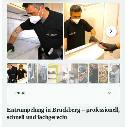
INHALT
Entrümpelung in Bruckberg – professionell, schnell
01
Entrümpelung in Bruckberg – professionell,
und fachgerecht
schnell und fachgerecht
Unsere Leistungen im Überblick
02