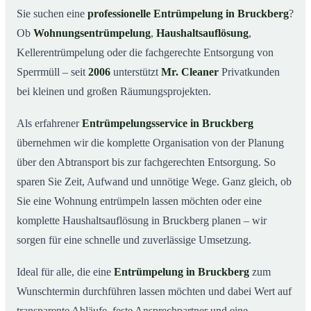
Was kostet eine Entrümpelung in Bruckberg?
03
Sie suchen eine
professionelle Entrümpelung in Bruckberg
?
Ob
Wohnungsentrümpelung
,
Haushaltsauflösung
,
Warum Mr. Cleaner in Bruckberg?
04
Kellerentrümpelung oder die fachgerechte Entsorgung von
Typische Anlässe für eine Entrümpelung
05
Sperrmüll – seit
2006
unterstützt
Mr. Cleaner
Privatkunden
Entrümpelung in Bruckberg & Umgebung
06
bei kleinen und großen Räumungsprojekten.
Jetzt Angebot einholen
07
Als erfahrener
Entrümpelungsservice in Bruckberg
Entrümpelung in Bruckberg – so arbeiten unsere Profis
08
übernehmen wir die komplette Organisation von der Planung
über den Abtransport bis zur fachgerechten Entsorgung. So
sparen Sie Zeit, Aufwand und unnötige Wege. Ganz gleich, ob
Sie eine Wohnung entrümpeln lassen möchten oder eine
komplette Haushaltsauflösung in Bruckberg planen – wir
sorgen für eine schnelle und zuverlässige Umsetzung.
Ideal für alle, die eine
Entrümpelung in Bruckberg
zum
Wunschtermin durchführen lassen möchten und dabei Wert auf
transparente Abläufe, feste Ansprechpartner und eine