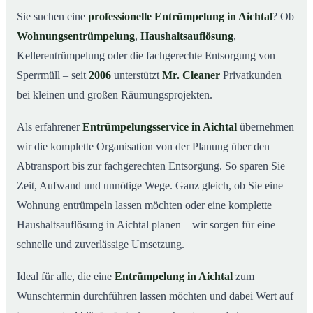
Was kostet eine Entrümpelung in Aichtal?
03
Sie suchen eine
professionelle Entrümpelung in Aichtal
? Ob
Wohnungsentrümpelung
,
Haushaltsauflösung
,
Warum Mr. Cleaner in Aichtal?
04
Kellerentrümpelung oder die fachgerechte Entsorgung von
Typische Anlässe für eine Entrümpelung
05
Sperrmüll – seit
2006
unterstützt
Mr. Cleaner
Privatkunden
Entrümpelung in Aichtal & Umgebung
06
bei kleinen und großen Räumungsprojekten.
Jetzt Angebot einholen
07
Als erfahrener
Entrümpelungsservice in Aichtal
übernehmen
Entrümpelung in Aichtal – so arbeiten unsere Profis
08
wir die komplette Organisation von der Planung über den
Abtransport bis zur fachgerechten Entsorgung. So sparen Sie
Zeit, Aufwand und unnötige Wege. Ganz gleich, ob Sie eine
Wohnung entrümpeln lassen möchten oder eine komplette
Haushaltsauflösung in Aichtal planen – wir sorgen für eine
schnelle und zuverlässige Umsetzung.
Ideal für alle, die eine
Entrümpelung in Aichtal
zum
Wunschtermin durchführen lassen möchten und dabei Wert auf