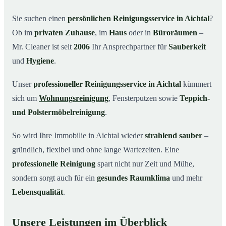
Warum Mr. Cleaner in Aichtal?
03
Sie suchen einen
persönlichen Reinigungsservice in Aichtal
?
Ob im
privaten Zuhause
, im
Haus
oder in
Büroräumen
–
So einfach funktioniert’s
04
Mr. Cleaner ist seit
2006
Ihr Ansprechpartner für
Sauberkeit
Typische Anlässe für einen Reinigungsservice
05
und
Hygiene
.
Reinigungsservice in Aichtal und Umgebung
06
Unser
professioneller Reinigungsservice in Aichtal
kümmert
Jetzt kostenloses Angebot einholen
07
sich um
Wohnungsreinigung
, Fensterputzen sowie
Teppich-
So arbeitet ein Reinigungsservice in Aichtal
08
wirklich
und Polstermöbelreinigung
.
So wird Ihre Immobilie in Aichtal wieder
strahlend sauber
–
gründlich, flexibel und ohne lange Wartezeiten. Eine
professionelle Reinigung
spart nicht nur Zeit und Mühe,
sondern sorgt auch für ein
gesundes Raumklima
und mehr
Lebensqualität
.
Unsere Leistungen im Überblick