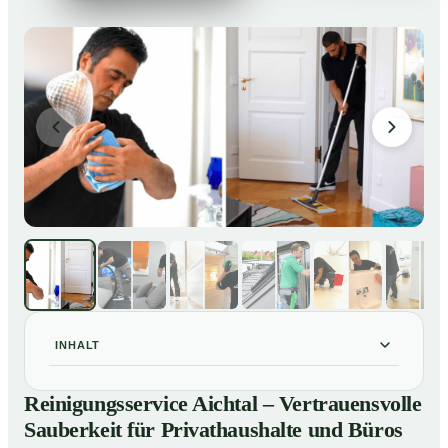
INHALT
Reinigungsservice Aichtal – Vertrauensvolle
01
Reinigungsservice Aichtal – Vertrauensvolle
Sauberkeit für Privathaushalte und Büros
Sauberkeit für Privathaushalte und Büros
Unsere Leistungen im Überblick
02