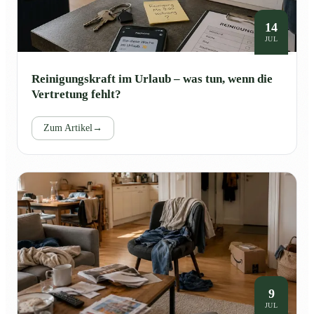
14
JUL
Reinigungskraft im Urlaub – was tun, wenn die
Vertretung fehlt?
Zum Artikel
→
9
JUL