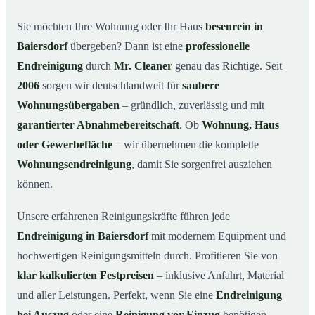
Warum Mr. Cleaner in Baiersdorf?
03
Sie möchten Ihre Wohnung oder Ihr Haus
besenrein in
Baiersdorf
übergeben? Dann ist eine
professionelle
So läuft die Endreinigung in Baiersdorf ab
04
Endreinigung
durch
Mr. Cleaner
genau das Richtige. Seit
Typische Anlässe für eine Endreinigung
05
2006
sorgen wir deutschlandweit für
saubere
Endreinigung in Baiersdorf & Umgebung
06
Wohnungsübergaben
– gründlich, zuverlässig und mit
Jetzt Angebot anfordern
07
garantierter Abnahmebereitschaft
. Ob
Wohnung, Haus
So sieht eine professionelle Endreinigung in
oder Gewerbefläche
– wir übernehmen die komplette
08
Baiersdorf aus
Wohnungsendreinigung
, damit Sie sorgenfrei ausziehen
können.
Unsere erfahrenen Reinigungskräfte führen jede
Endreinigung in Baiersdorf
mit modernem Equipment und
hochwertigen Reinigungsmitteln durch. Profitieren Sie von
klar kalkulierten Festpreisen
– inklusive Anfahrt, Material
und aller Leistungen. Perfekt, wenn Sie eine
Endreinigung
bei Auszug
oder eine
Reinigung vor Einzug
benötigen.