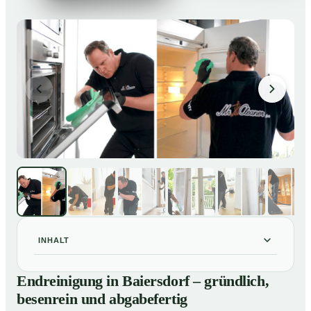
INHALT
Endreinigung in Baiersdorf – gründlich, besenrein und
01
Endreinigung in Baiersdorf – gründlich,
abgabefertig
besenrein und abgabefertig
Unsere Leistungen im Überblick
02