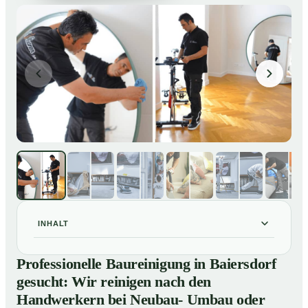
INHALT
Professionelle Baureinigung in Baiersdorf gesucht: Wir
01
Professionelle Baureinigung in Baiersdorf
reinigen nach den Handwerkern bei Neubau- Umbau
gesucht: Wir reinigen nach den
oder Renovierungen
Handwerkern bei Neubau- Umbau oder
Baureinigung in Baiersdorf – Profis im Einsatz
02