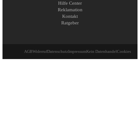
Hilfe Center
Reklamation
Kontakt
Ratgeber
AGB
Widerruf
Datenschutz
Impressum
Kein Datenhandel
Cookies