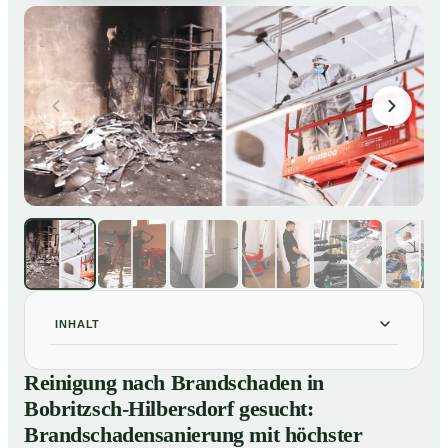
INHALT
Reinigung nach Brandschaden in Bobritzsch-
01
Reinigung nach Brandschaden in
Hilbersdorf gesucht: Brandschadensanierung mit
Bobritzsch-Hilbersdorf gesucht:
höchster Sorgfalt
Brandschadensanierung mit höchster
Brandreinigung in Bobritzsch-Hilbersdorf – Profis im
02