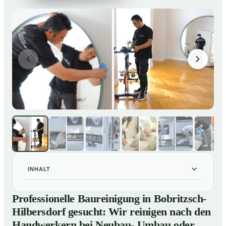
INHALT
Professionelle Baureinigung in Bobritzsch-Hilbersdorf
01
Professionelle Baureinigung in Bobritzsch-
gesucht: Wir reinigen nach den Handwerkern bei
Hilbersdorf gesucht: Wir reinigen nach den
Neubau- Umbau oder Renovierungen
Handwerkern bei Neubau- Umbau oder