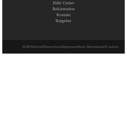
Hilfe Center
Reklamation
Kontakt
Ratgeber
AGB
Widerruf
Datenschutz
Impressum
Kein Datenhandel
Cookies