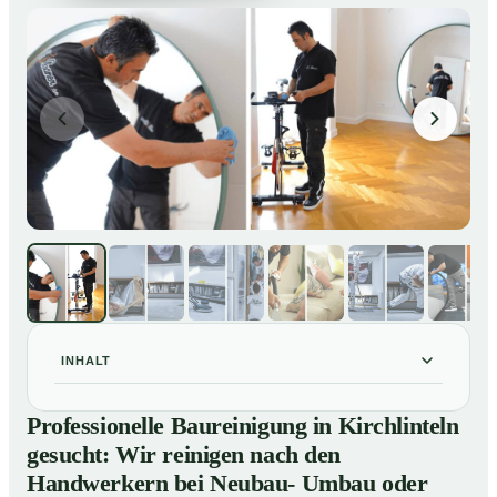
INHALT
Professionelle Baureinigung in Kirchlinteln gesucht:
01
Professionelle Baureinigung in Kirchlinteln
Wir reinigen nach den Handwerkern bei Neubau-
gesucht: Wir reinigen nach den
Umbau oder Renovierungen
Handwerkern bei Neubau- Umbau oder
Baureinigung in Kirchlinteln – Profis im Einsatz
02