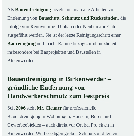
Leistungen auf einen Blick
03
Als
Bauendreinigung
bezeichnet man alle Arbeiten zur
Typische Anlässe für eine Bauendreinigung in
04
Entfernung von
Bauschutt, Schmutz und Rückständen
, die
Birkenwerder
infolge von Renovierung, Umbau oder Neubau am Ende
So läuft die Bauendreinigung in Birkenwerder ab
05
ausgeführt werden. Sie ist der letzte Reinigungsschritt einer
Preise & Kostenfaktoren
06
Baureinigung
und macht Räume bezugs- und nutzbereit –
insbesondere bei Bauprojekten und Baustellen in
Ihre Vorteile mit Mr. Cleaner
07
Birkenwerder.
Ihr Ansprechpartner für Bauendreinigung in
08
Birkenwerder & Umgebung
Bauendreinigung in Birkenwerder –
Fazit
09
gründliche Entfernung von
So läuft eine professionelle Bauendreinigung in
10
Handwerkerschmutz zum Festpreis
Birkenwerder ab
Seit
2006
steht
Mr. Cleaner
für professionelle
Bauendreinigung in Wohnungen, Häusern, Büros und
Gewerbeobjekten – auch direkt vor Ort bei Projekten in
Birkenwerder. Wir beseitigen groben Schmutz und feinen