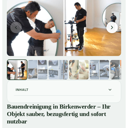
INHALT
Bauendreinigung in Birkenwerder – Ihr Objekt sauber,
01
Bauendreinigung in Birkenwerder – Ihr
bezugsfertig und sofort nutzbar
Objekt sauber, bezugsfertig und sofort
Bauendreinigung in Birkenwerder – gründliche
02
nutzbar
Entfernung von Handwerkerschmutz zum Festpreis