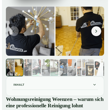
INHALT
Wohnungsreinigung Weenzen – warum sich eine
01
Wohnungsreinigung Weenzen – warum sich
professionelle Reinigung lohnt
eine professionelle Reinigung lohnt
Unsere Leistungen im Überblick
02