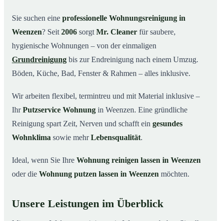
Warum Mr. Cleaner in Weenzen?
03
Sie suchen eine
professionelle Wohnungsreinigung in
Weenzen
? Seit
2006
sorgt
Mr. Cleaner
für saubere,
So funktioniert’s
04
hygienische Wohnungen – von der einmaligen
Typische Anlässe für eine Wohnungsreinigung
05
Grundreinigung
bis zur Endreinigung nach einem Umzug.
Wohnungsreinigung in Weenzen & Umgebung
06
Böden, Küche, Bad, Fenster & Rahmen – alles inklusive.
Jetzt Angebot einholen
07
Wir arbeiten flexibel, termintreu und mit Material inklusive –
So reinigen unsere Profis Ihre Wohnung in
08
Weenzen
Ihr
Putzservice Wohnung
in Weenzen. Eine gründliche
Reinigung spart Zeit, Nerven und schafft ein
gesundes
Wohnklima
sowie mehr
Lebensqualität
.
Ideal, wenn Sie Ihre
Wohnung reinigen lassen in Weenzen
oder die
Wohnung putzen lassen in Weenzen
möchten.
Unsere Leistungen im Überblick