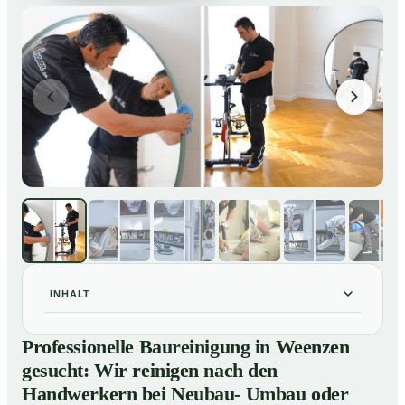
INHALT
Professionelle Baureinigung in Weenzen gesucht: Wir
01
Professionelle Baureinigung in Weenzen
reinigen nach den Handwerkern bei Neubau- Umbau
gesucht: Wir reinigen nach den
oder Renovierungen
Handwerkern bei Neubau- Umbau oder
Baureinigung in Weenzen – Profis im Einsatz
02